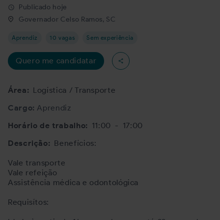
Publicado hoje
schedule
Governador Celso Ramos, SC
Aprendiz
10 vagas
Sem experiência
Quero me candidatar
Área:
Logística / Transporte
Cargo:
Aprendiz
Horário de trabalho:
11:00
-
17:00
Descrição:
Benefícios:
Vale transporte
Vale refeição
Assistência médica e odontológica
Requisítos: