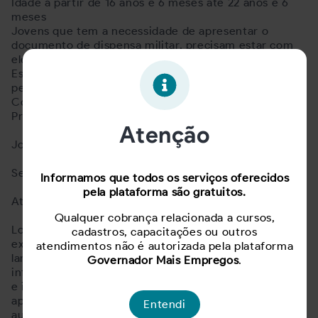
Idade à partir de 16 anos e 6 meses até 22 anos e 6
meses
Jovens que tem a necessidade de apresentar o
documento de dispensa militar, precisam estar com
ele em dia com a informação da dispensa.
Escolaridade: A partir do Ensino Médio cursando no
período noturno ou completo
Comunicativo
Pró Ativo
Atenção
Jornada:
Segunda à sexta das 11:00 às 17:00
Informamos que todos os serviços oferecidos
pela plataforma são gratuitos.
Atividades:
Qualquer cobrança relacionada a cursos,
Localizar as caixas e produtos dentro do armazém
cadastros, capacitações ou outros
extraviados; realiza 5S da área; atividade Note -
atendimentos não é autorizada pela plataforma
lançamento em planilha dos produtos excedentes,
Governador Mais Empregos
.
informar a unidade de origem; atualização de quadros
e indicadores da área; atividade de abastecimento;
apoio no Gate para receber e material do Seller;
Entendi
auxiliar o representante de envio na atividade de