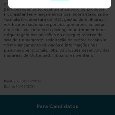
check in do produtos do Seller; montagem de palete
para carregamento; acompanhamento de produtos
inconsistentes – lançamentos das inconsistências no
formulários; abertura de ROS; gestão de multiárea -
verificar no sistema os pedidos que precisam estar
em todos os andares do picking; monitoramento de
etiquetagem das posições do estoque; reserva de
sala de treinamento; solicitação de coffee break via
forms; lançamento de dados e informações nas
planilhas operacionais. Obs: Atividades desenvolvidas
nas áreas de Outbound, Inbound e inventário.
Publicado:
02/07/2026
Expira:
10/08/2026
Para Candidatos