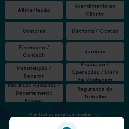
Atendimento ao
Alimentação
Cliente
Compras
Diretoria / Gestão
Financeiro /
Jurídico
Contábil
Produção /
Manutenção /
Operações / Linha
Reparos
de Montagem
Recursos Humanos /
Segurança do
Departamento
Trabalho
Pessoal
Ver todas oportunidades