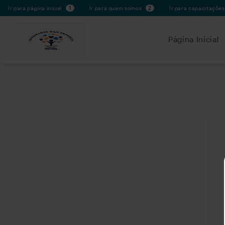
Ir para página inicial
1
Ir para quem somos
2
Ir para capacitaçõe
Página Inicial