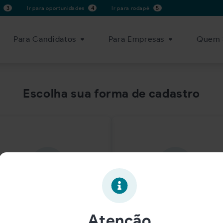
s
3
Ir para oportunidades
4
Ir para rodapé
5
Para Candidatos
Para Empresas
Quem 
Escolha sua forma de cadastro
Candidato
Empresa
Atenção