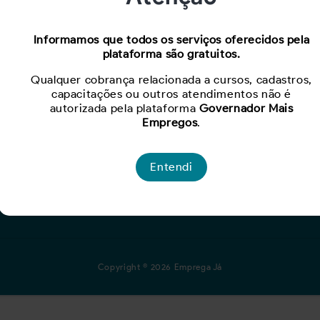
Informamos que todos os serviços oferecidos pela
plataforma são gratuitos.
Para Empresas
Qualquer cobrança relacionada a cursos, cadastros,
capacitações ou outros atendimentos não é
ades
Criar Oportunidade
autorizada pela plataforma
Governador Mais
lo
Busca de Currículos
Empregos
.
Entendi
Copyright © 2026 Emprega Já