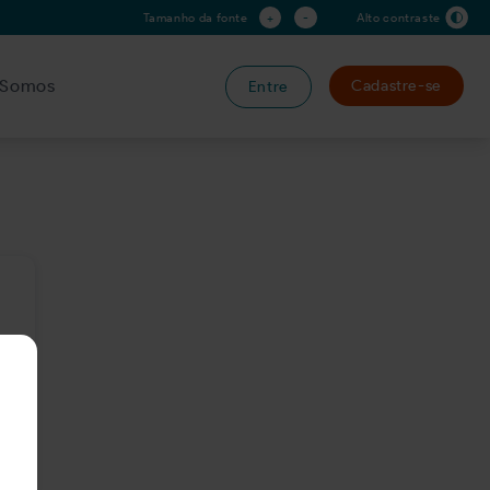
+
-
Tamanho da fonte
Alto contraste
Somos
Cadastre-se
Entre